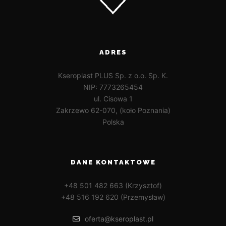
ADRES
Kseroplast PLUS Sp. z o.o. Sp. K.
NIP: 7773265454
ul. Cisowa 1
Zakrzewo 62-070, (koło Poznania)
Polska
DANE KONTAKTOWE
+48 501 482 663 (Krzysztof)
+48 516 192 620 (Przemysław)
oferta@kseroplast.pl